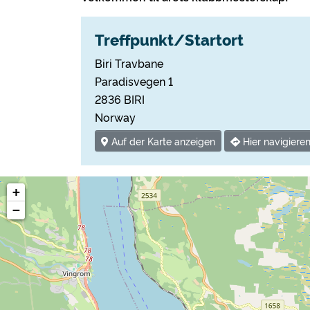
Treffpunkt/Startort
Biri Travbane
Paradisvegen 1
2836 BIRI
Norway
Auf der Karte anzeigen
Hier navigiere
+
−