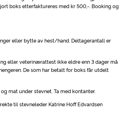
jort boks etterfaktureres med kr 500,-. Booking og
nger eller bytte av hest/hand. Deltagerantall er
g eller veterinærattest ikke eldre enn 3 dager må
 hengeren. De som har betalt for boks får utdelt
r og mat under stevnet. Ta med kontanter.
ekte til stevneleder Katrine Hoff Edvardsen