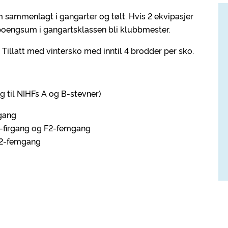
sammenlagt i gangarter og tølt. Hvis 2 ekvipasjer
oengsum i gangartsklassen bli klubbmester.
 Tillatt med vintersko med inntil 4 brodder per sko.
ng til NIHFs A og B-stevner)
rgang
 V2-firgang og F2-femgang
 F2-femgang