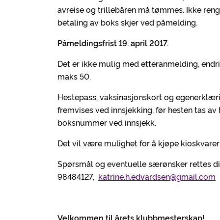
avreise og trillebåren må tømmes. Ikke reng
betaling av boks skjer ved påmelding.
Påmeldingsfrist 19. april 2017.
Det er ikke mulig med etteranmelding, endri
maks 50.
Hestepass, vaksinasjonskort og egenerklærin
fremvises ved innsjekking, før hesten tas av
boksnummer ved innsjekk.
Det vil være mulighet for å kjøpe kioskvare
Spørsmål og eventuelle særønsker rettes dir
98484127,
katrine.h.edvardsen@gmail.com
Velkommen til årets klubbmesterskap!