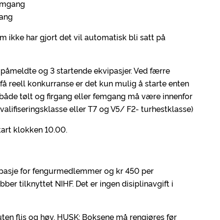
femgang
gang
m ikke har gjort det vil automatisk bli satt på
 påmeldte og 3 startende ekvipasjer. Ved færre
 få reell konkurranse er det kun mulig å starte enten
s både tølt og firgang eller femgang må være innenfor
alifiseringsklasse eller T7 og V5/ F2- turhestklasse)
tart klokken 10.00.
ipasje for fengurmedlemmer og kr 450 per
r tilknyttet NIHF. Det er ingen disiplinavgift i
 uten flis og høy. HUSK: Boksene må rengjøres før