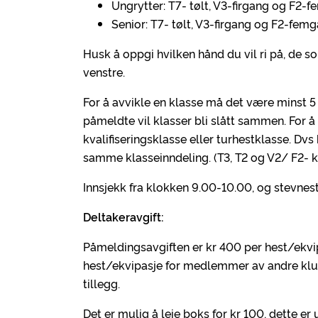
Ungrytter: T7- tølt, V3-firgang og F2-
Senior: T7- tølt, V3-firgang og F2-fem
Husk å oppgi hvilken hånd du vil ri på, de so
venstre.
For å avvikle en klasse må det være minst 5
påmeldte vil klasser bli slått sammen. For å
kvalifiseringsklasse eller turhestklasse. Dv
samme klasseinndeling. (T3, T2 og V2/ F2- kv
Innsjekk fra klokken 9.00-10.00, og stevnes
Deltakeravgift:
Påmeldingsavgiften er kr 400 per hest/ekv
hest/ekvipasje for medlemmer av andre klubbe
tillegg.
Det er mulig å leie boks for kr 100, dette er