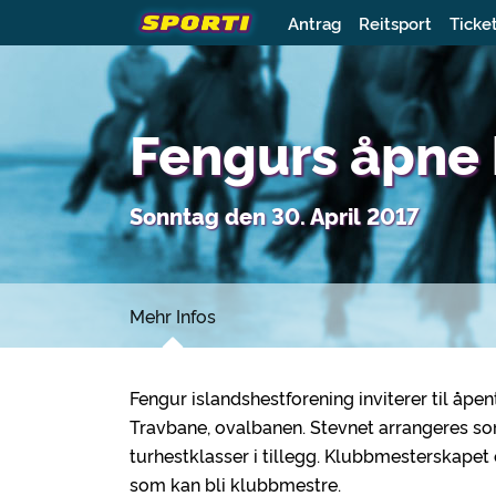
Antrag
Reitsport
Ticke
Fengurs åpne
Sonntag den 30. April 2017
Mehr Infos
Fengur islandshestforening inviterer til åpe
Travbane, ovalbanen. Stevnet arrangeres so
turhestklasser i tillegg. Klubbmesterskapet
som kan bli klubbmestre.