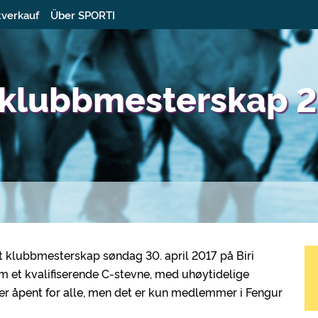
tverkauf
Über SPORTI
 klubbmesterskap 
nt klubbmesterskap søndag 30. april 2017 på Biri
m et kvalifiserende C-stevne, med uhøytidelige
 er åpent for alle, men det er kun medlemmer i Fengur