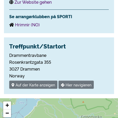
Zur Website gehen
Se arrangørklubben på SPORTI
Hrimnir (NO)
Treffpunkt/Startort
Drammentravbane
Rosenkrantzgata 355
3027 Drammen
Norway
Auf der Karte anzeigen
Hier navigieren
+
−