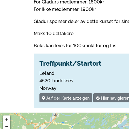
For Gladurs medlemmer: 1600kr
For ikke medlemmer: 1900kr
Gladur sponser deler av dette kurset for s
Maks 10 deltakere.
Boks kan leies for 100kr inkl fôr og flis.
Treffpunkt/Startort
Løland
4520 Lindesnes
Norway
Auf der Karte anzeigen
Hier navigiere
+
−