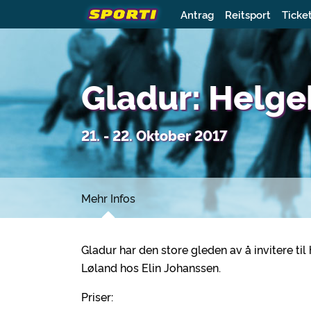
Antrag
Reitsport
Ticke
Gladur: Helg
21. - 22. Oktober 2017
Mehr Infos
Gladur har den store gleden av å invitere t
Løland hos Elin Johanssen.
Priser: