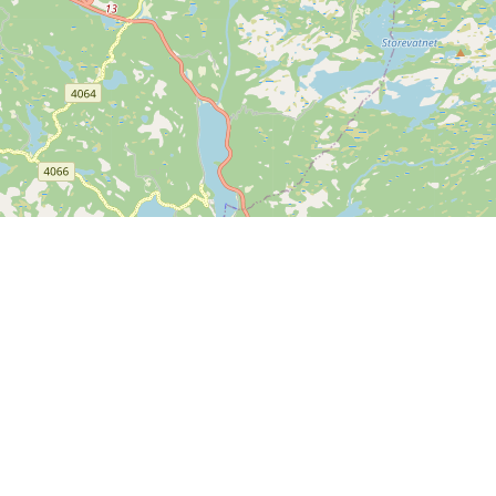
Kontakt
SPORTI I/S
CVR-Nr. 31140439
Bygmarksvej 6
DK-2605 Brøndby
Copyright
© 2026 SPORTI
Tel:
+45 20 71 73 84
E-Mail:
info@sporti.dk