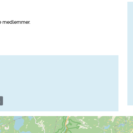
ine medlemmer.
n