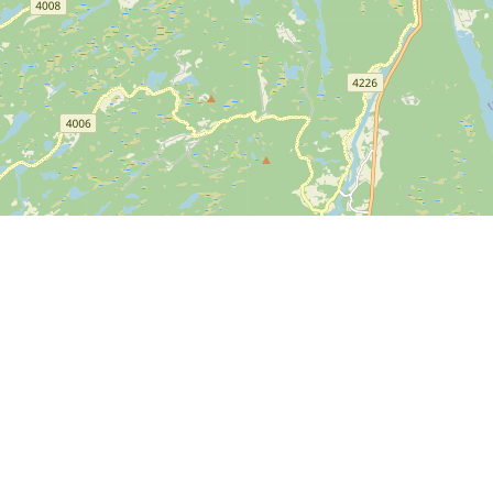
Leaflet
| ©
OpenStreetMap contributors
 oben genannten Zahlungsmöglichkeiten können bei
RTI genutzt werden.