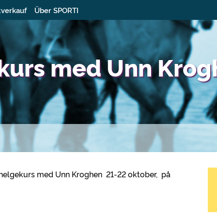
tverkauf
Über SPORTI
ekurs med Unn Krog
il helgekurs med Unn Kroghen 21-22 oktober, på