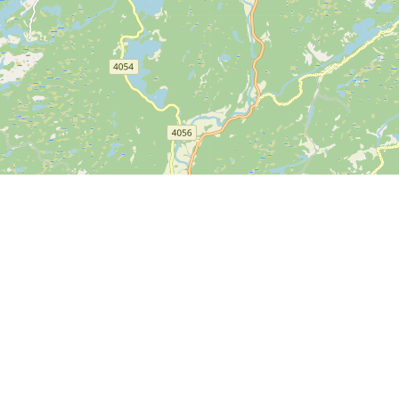
Mehr Infos
Rückmeldung
Bedingungen und
Gibt es etwas, das wir bei
Konditionen
SPORTI verbessern können?
Datenschutzbestimmungen
Senden Sie Ihr Feedback
Hilfe-Center
Die
SPO