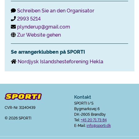
Schreiben Sie an den Organisator
2993 5214
plynderup@gmail.com
Zur Website gehen
Se arrangørklubben på SPORTI
Nordjysk Islandshesteforening Hekla
Kontakt
SPORTI I/S
CVR-Nr. 31140439
Bygmarksvej 6
DK-2605 Brøndby
© 2026 SPORTI
Tel:
+45 20 71 73 84
E-Mail:
info@sporti.dk