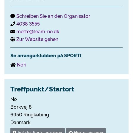
Schreiben Sie an den Organisator
4038 3555
mette@team-no.dk
Zur Website gehen
Se arrangørklubben på SPORTI
Nóri
Treffpunkt/Startort
No
Borkvej 8
6950 Ringkøbing
Danmark
Auf der Karte anzeigen
Hier navigieren