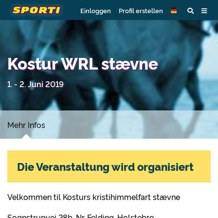
Einloggen
Profil erstellen
Kostur WRL stævne
1. - 2. Juni 2019
Mehr Infos
Die Veranstaltung wird organisiert
Velkommen til Kosturs kristihimmelfart stævne
Sognstrupvej 28b, Nr. Felding, Holstebro.