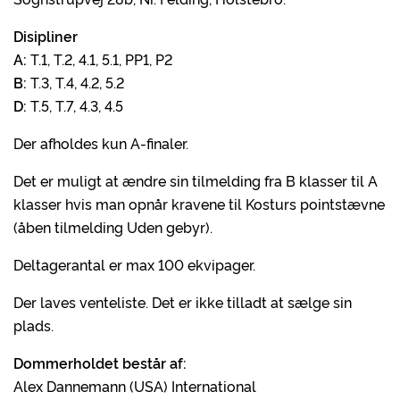
Disipliner
A:
T.1, T.2, 4.1, 5.1, PP1, P2
B:
T.3, T.4, 4.2, 5.2
D:
T.5, T.7, 4.3, 4.5
Der afholdes kun A-finaler.
Det er muligt at ændre sin tilmelding fra B klasser til A
klasser hvis man opnår kravene til Kosturs pointstævne
(åben tilmelding Uden gebyr).
Deltagerantal er max 100 ekvipager.
Der laves venteliste. Det er ikke tilladt at sælge sin
plads.
Dommerholdet består af:
Alex Dannemann (USA) International