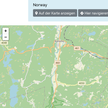
Norway
Auf der Karte anzeigen
Hier navigiere
+
−