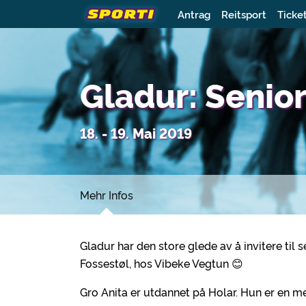
Antrag
Reitsport
Ticke
Gladur: Senio
18. - 19. Mai 2019
Mehr Infos
Gladur har den store glede av å invitere til
Fossestøl, hos Vibeke Vegtun 😊
Gro Anita er utdannet på Holar. Hun er en