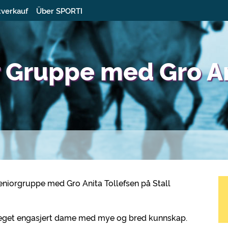
tverkauf
Über SPORTI
r Gruppe med Gro A
 seniorgruppe med Gro Anita Tollefsen på Stall
 meget engasjert dame med mye og bred kunnskap.