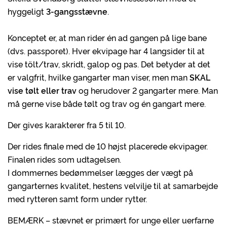
hyggeligt
3-gangsstævne
.
Konceptet er, at man rider én ad gangen på lige bane
(dvs. passporet). Hver ekvipage har 4 langsider til at
vise tölt/trav, skridt, galop og pas. Det betyder at det
er valgfrit, hvilke gangarter man viser, men man
SKAL
vise tølt eller trav
og herudover 2 gangarter mere. Man
må gerne vise både tølt og trav og én gangart mere.
Der gives karakterer fra 5 til 10.
Der rides finale med de 10 højst placerede ekvipager.
Finalen rides som udtagelsen.
I dommernes bedømmelser lægges der vægt på
gangarternes kvalitet, hestens velvilje til at samarbejde
med rytteren samt form under rytter.
BEMÆRK – stævnet er primært for unge eller uerfarne