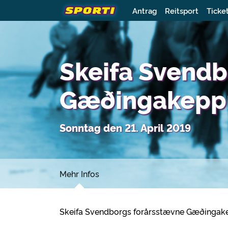
Antrag
Reitsport
Ticke
Skeifa Svendb
Gæðingakepp
Sonntag den 21. April 2019
Mehr Infos
Skeifa Svendborgs forårsstævne Gæðingak