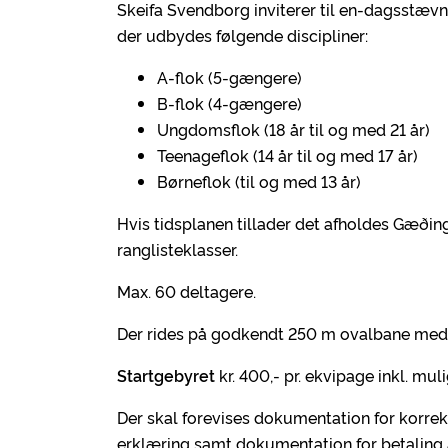
Skeifa Svendborg inviterer til en-dagsstævn
der udbydes følgende discipliner:
A-flok (5-gængere)
B-flok (4-gængere)
Ungdomsflok (18 år til og med 21 år)
Teenageflok (14 år til og med 17 år)
Børneflok (til og med 13 år)
Hvis tidsplanen tillader det afholdes Gæðing
ranglisteklasser.
Max. 60 deltagere.
Der rides på godkendt 250 m ovalbane med 
Startgebyret
kr. 400,- pr. ekvipage inkl. mul
Der skal forevises dokumentation for korrek
erklæring samt dokumentation for betaling a