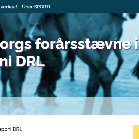
tverkauf
Über SPORTI
orgs forårsstævne i
ni DRL
eppni DRL