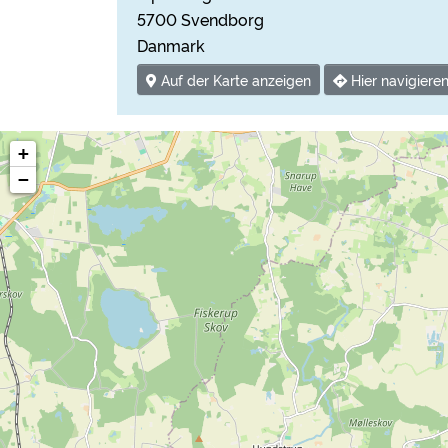
5700 Svendborg
Danmark
Auf der Karte anzeigen
Hier navigiere
+
−