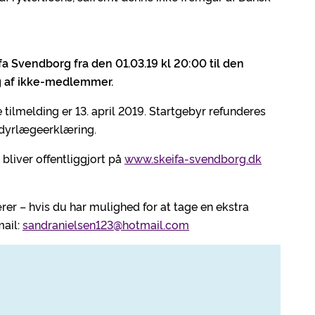
a Svendborg fra den 01.03.19 kl 20:00 til den
ng af ikke-medlemmer.
e tilmelding er 13. april 2019. Startgebyr refunderes
 dyrlægeerklæring.
 bliver offentliggjort på
www.skeifa-svendborg.dk
r – hvis du har mulighed for at tage en ekstra
mail:
sandranielsen123@hotmail.com