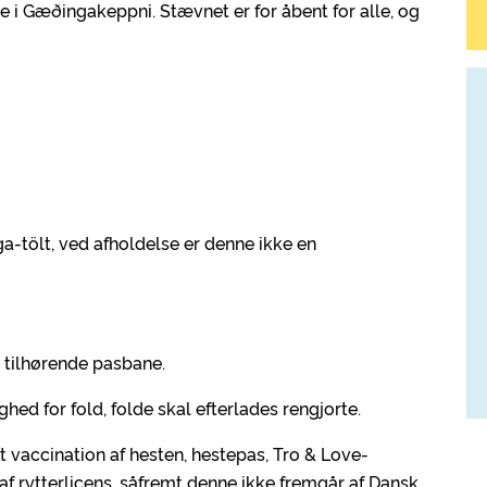
e i Gæðingakeppni. Stævnet er for åbent for alle, og
a-tölt, ved afholdelse er denne ikke en
tilhørende pasbane.
ighed for fold, folde skal efterlades rengjorte.
t vaccination af hesten, hestepas, Tro & Love-
f rytterlicens, såfremt denne ikke fremgår af Dansk