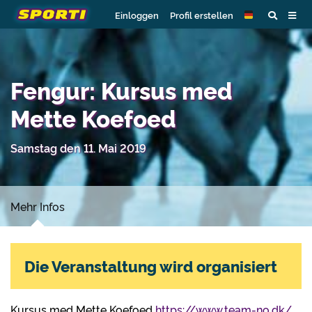
Einloggen
Profil erstellen
Fengur: Kursus med
Mette Koefoed
Samstag den 11. Mai 2019
Mehr Infos
Die Veranstaltung wird organisiert
Kursus med Mette Koefoed
https://www.team-no.dk/