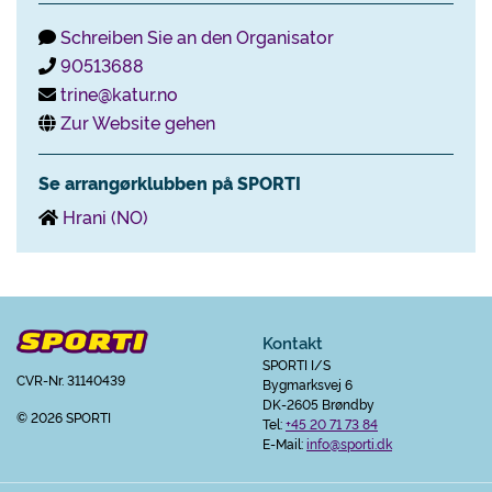
Schreiben Sie an den Organisator
90513688
trine@katur.no
Zur Website gehen
Se arrangørklubben på SPORTI
Hrani (NO)
Kontakt
SPORTI I/S
CVR-Nr. 31140439
Bygmarksvej 6
DK-2605 Brøndby
© 2026 SPORTI
Tel:
+45 20 71 73 84
E-Mail:
info@sporti.dk