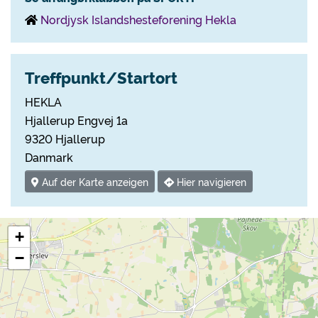
Nordjysk Islandshesteforening Hekla
Treffpunkt/Startort
HEKLA
Hjallerup Engvej 1a
9320 Hjallerup
Danmark
Auf der Karte anzeigen
Hier navigieren
+
−