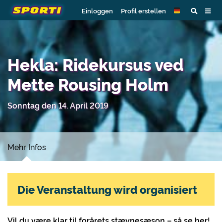
Einloggen
Profil erstellen
Hekla: Ridekursus ved
Mette Rousing Holm
Sonntag den 14. April 2019
Mehr Infos
Die Veranstaltung wird organisiert
Vil du være klar til forårets stævnesæson – så se her!