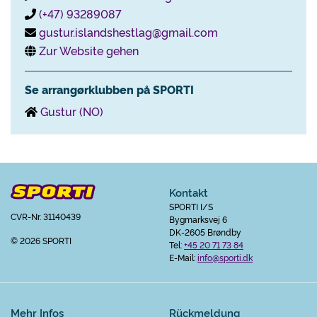
(+47) 93289087
gustur.islandshestlag@gmail.com
Zur Website gehen
Se arrangørklubben på SPORTI
Gustur (NO)
Kontakt
SPORTI I/S
CVR-Nr. 31140439
Bygmarksvej 6
DK-2605 Brøndby
© 2026 SPORTI
Tel:
+45 20 71 73 84
E-Mail:
info@sporti.dk
Mehr Infos
Rückmeldung