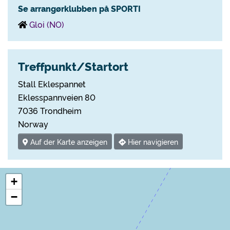
Se arrangørklubben på SPORTI
Gloi (NO)
Treffpunkt/Startort
Stall Eklespannet
Eklesspannveien 80
7036 Trondheim
Norway
Auf der Karte anzeigen
Hier navigieren
+
−