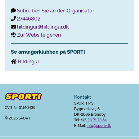
Schreiben Sie an den Organisator
27446802
hildingur@hildingur.dk
Zur Website gehen
Se arrangørklubben på SPORTI
Hildingur
Kontakt
SPORTI I/S
CVR-Nr. 31140439
Bygmarksvej 6
DK-2605 Brøndby
© 2026 SPORTI
Tel:
+45 20 71 73 84
E-Mail:
info@sporti.dk