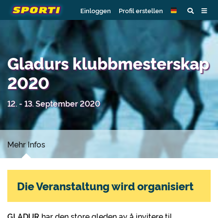
Einloggen
Profil erstellen
Gladurs klubbmesterskap
2020
12. - 13. September 2020
Mehr Infos
Die Veranstaltung wird organisiert
GLADUR
har den store gleden av å invitere til