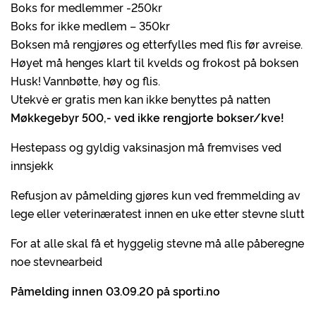
Boks for medlemmer -250kr
Boks for ikke medlem – 350kr
Boksen må rengjøres og etterfylles med flis før avreise.
Høyet må henges klart til kvelds og frokost på boksen
Husk! Vannbøtte, høy og flis.
Utekvè er gratis men kan ikke benyttes på natten
Møkkegebyr 500,- ved ikke rengjorte bokser/kve
!
Hestepass og gyldig vaksinasjon må fremvises ved
innsjekk
Refusjon av påmelding gjøres kun ved fremmelding av
lege eller veterinæratest innen en uke etter stevne slutt
For at alle skal få et hyggelig stevne må alle påberegne
noe stevnearbeid
Påmelding innen 03.09.20 på sporti.no