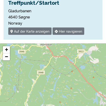
Treffpunkt/Startort
Gladurbanen
4640 Søgne
Norway
Auf der Karte anzeigen
Hier navigieren
+
−