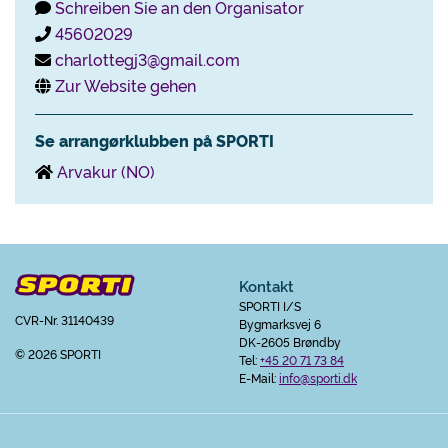
Schreiben Sie an den Organisator
45602029
charlottegj3@gmail.com
Zur Website gehen
Se arrangørklubben på SPORTI
Arvakur (NO)
Kontakt
SPORTI I/S
CVR-Nr. 31140439
Bygmarksvej 6
DK-2605 Brøndby
© 2026 SPORTI
Tel:
+45 20 71 73 84
E-Mail:
info@sporti.dk