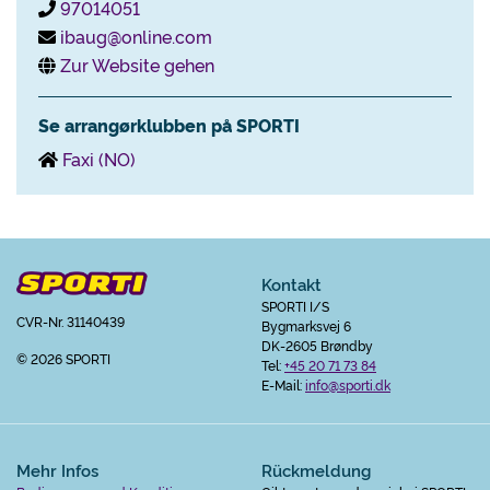
97014051
ibaug@online.com
Zur Website gehen
Se arrangørklubben på SPORTI
Faxi (NO)
Kontakt
SPORTI I/S
CVR-Nr. 31140439
Bygmarksvej 6
DK-2605 Brøndby
© 2026 SPORTI
Tel:
+45 20 71 73 84
E-Mail:
info@sporti.dk
Mehr Infos
Rückmeldung