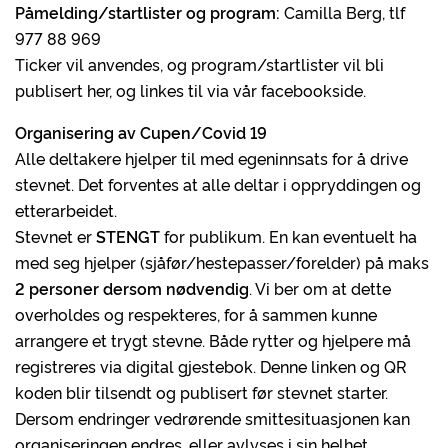
Påmelding/startlister og program:
Camilla Berg, tlf
977 88 969
Ticker vil anvendes, og program/startlister vil bli
publisert her, og linkes til via vår facebookside.
Organisering av Cupen/Covid 19
Alle deltakere hjelper til med egeninnsats for å drive
stevnet. Det forventes at alle deltar i oppryddingen og
etterarbeidet.
Stevnet er
STENGT
for publikum. En kan eventuelt ha
med seg hjelper (sjåfør/hestepasser/forelder) på maks
2 personer dersom nødvendig
. Vi ber om at dette
overholdes og respekteres, for å sammen kunne
arrangere et trygt stevne. Både rytter og hjelpere må
registreres via digital gjestebok. Denne linken og QR
koden blir tilsendt og publisert før stevnet starter.
Dersom endringer vedrørende smittesituasjonen kan
organiseringen endres, eller avlyses i sin helhet.