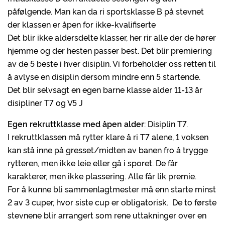
påfølgende. Man kan da ri sportsklasse B på stevnet
der klassen er åpen for ikke-kvalifiserte
Det blir ikke aldersdelte klasser, her rir alle der de hører
hjemme og der hesten passer best. Det blir premiering
av de 5 beste i hver disiplin. Vi forbeholder oss retten til
å avlyse en disiplin dersom mindre enn 5 startende.
Det blir selvsagt en egen barne klasse alder 11-13 år
disipliner T7 og V5 J
Egen rekruttklasse med åpen alder
: Disiplin T7.
I rekruttklassen må rytter klare å ri T7 alene, 1 voksen
kan stå inne på gresset/midten av banen fro å trygge
rytteren, men ikke leie eller gå i sporet. De får
karakterer, men ikke plassering. Alle får lik premie.
For å kunne bli sammenlagtmester må enn starte minst
2 av 3 cuper, hvor siste cup er obligatorisk. De to første
stevnene blir arrangert som rene uttakninger over en