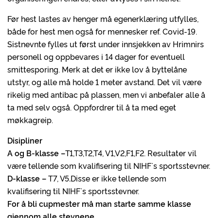
Før hest lastes av henger må egenerklæring utfylles,
både for hest men også for mennesker ref. Covid-19.
Sistnevnte fylles ut først under innsjekken av Hrimnirs
personell og oppbevares i 14 dager for eventuell
smittesporing. Merk at det er ikke lov å byttelåne
utstyr, og alle må holde 1 meter avstand. Det vil være
rikelig med antibac på plassen, men vi anbefaler alle å
ta med selv også. Oppfordrer til å ta med eget
møkkagreip.
Disipliner
A og B-klasse –
T1,T3,T2,T4, V1,V2,F1,F2. Resultater vil
være tellende som kvalifisering til NIHF`s sportsstevner.
D-klasse –
T7, V5
.
Disse er ikke tellende som
kvalifisering til NIHF`s sportsstevner.
For å bli cupmester må man starte samme klasse
gjennom alle stevnene.