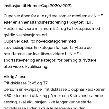
Invitasjon til HrimnirCup 2020/2021
Cupen er åpen for alle ryttere som er medlem av NIHF
eller en annen islandshestforening tilknyttet FEIF.
Hesten må være minimum 5 år og ha hestepass med
gyldig vaksinasjonskort.
Cupen er delt i to hovedkategorier med
stevnedisipliner. En kategori for sportsryttere der
resultatene kan kvalifisere videre til NIHF`s
sportsstevner og en kategori for barn og turryttere
uten videre kvalifisering.
Viktig å lese:
Fritidsklasse D: V5 og T7
Dersom en ekvipasje i fritidsklasse D oppnår karakteren
4.50
eller mer i uttaking på mer enn 3 stevner i samme
sesong, skal ekvipasjen ikke lenger kunne starte i
fritidsklasse D den aktuelle sesongen og den