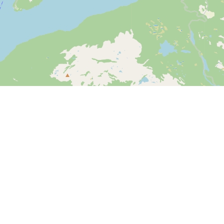
Leaflet
| ©
OpenStreetMap contributors