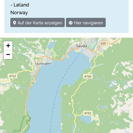
- Løland
Norway
Auf der Karte anzeigen
Hier navigieren
+
−