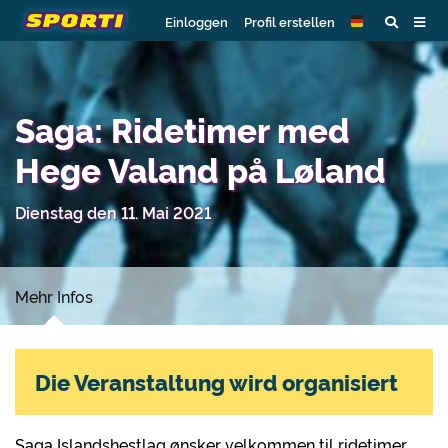
Einloggen
Profil erstellen
Saga: Ridetimer med
Hege Valand på Løland
Dienstag den 11. Mai 2021
Mehr Infos
Die Veranstaltung wird organisiert
Saga Islandshestlag ønsker velkommen til ridetimer