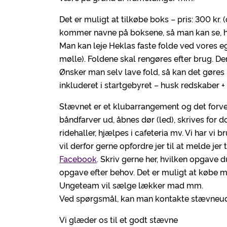
Det er muligt at tilkøbe boks – pris: 300 kr. 
kommer navne på boksene, så man kan se, h
Man kan leje Heklas faste folde ved vores ege
mølle). Foldene skal rengøres efter brug. Der
Ønsker man selv lave fold, så kan det gøres
inkluderet i startgebyret – husk redskaber + 
Stævnet er et klubarrangement og det forven
båndfarver ud, åbnes dør (led), skrives fo
ridehaller, hjælpes i cafeteria mv. Vi har vi b
vil derfor gerne opfordre jer til at melde j
Facebook
. Skriv gerne her, hvilken opgave d
opgave efter behov. Det er muligt at købe ma
Ungeteam vil sælge lækker mad mm.
Ved spørgsmål, kan man kontakte stævneud
Vi glæder os til et godt stævne