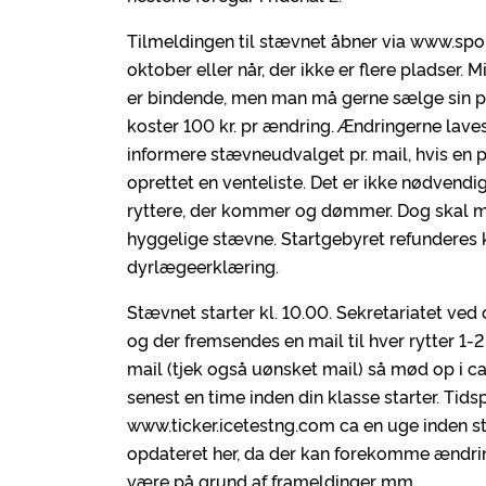
Tilmeldingen til stævnet åbner via www.spor
oktober eller når, der ikke er flere pladser.
er bindende, men man må gerne sælge sin plad
koster 100 kr. pr ændring. Ændringerne laves
informere stævneudvalget pr. mail, hvis en p
oprettet en venteliste. Det er ikke nødvendi
ryttere, der kommer og dømmer. Dog skal ma
hyggelige stævne. Startgebyret refunderes 
dyrlægeerklæring.
Stævnet starter kl. 10.00. Sekretariatet ved c
og der fremsendes en mail til hver rytter 1
mail (tjek også uønsket mail) så mød op i ca
senest en time inden din klasse starter. Tidsp
www.ticker.icetestng.com ca en uge inden st
opdateret her, da der kan forekomme ændring
være på grund af frameldinger mm.