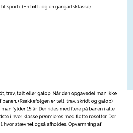
til sporti. (En tølt- og en gangartsklasse).
idt, trav, tølt eller galop. Når den opgavedel man ikke
 banen. (Rækkefølgen er tølt, trav, skridt og galop)
 man fylder 15 år. Der rides med flere på banen i alle
edste i hver klasse præmieres med flotte rosetter. Der
hal 1 hvor stævnet også afholdes. Opvarmning af