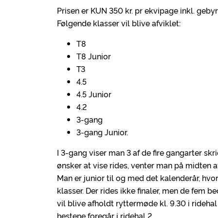
Prisen er KUN 350 kr. pr ekvipage inkl. gebyr 
Følgende klasser vil blive afviklet:
T8
T8 Junior
T3
4.5
4.5 Junior
4.2
3-gang
3-gang Junior.
I 3-gang viser man 3 af de fire gangarter skr
ønsker at vise rides, venter man på midten af
Man er junior til og med det kalenderår, hvor
klasser. Der rides ikke finaler, men de fem b
vil blive afholdt ryttermøde kl. 9.30 i ride
hestene foregår i ridehal 2.