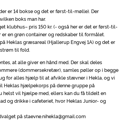
(der er 14 bokse og det er først-til-mølle). Der
vilken boks man har.
t klubhus– pris 150 kr. (- også her er det er først-til-
 er en grøn container og redskaber til formålet.
 på Heklas græsareal (Hjallerup Engvej 1A) og det er
strøm til fold.
tes, at alle giver en hånd med. Der skal deles
r dommere (dommersekretær), samles pøller op i begge
rug for alles hjælp til at afvikle stævner i Hekla, og vi
er til Heklas hjælpekorps på denne gruppe på
u helst vil hjælpe med, ellers kan du få tildelt en
d og drikke i cafeteriet, hvor Heklas Junior- og
valget på staevne.nihekla@gmail.com