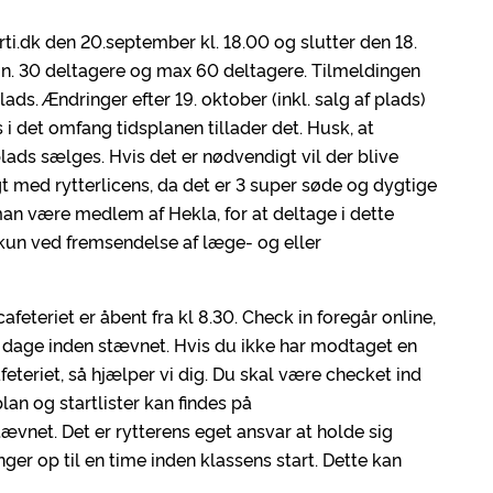
ti.dk den 20.september kl. 18.00 og slutter den 18.
 Min. 30 deltagere og max 60 deltagere. Tilmeldingen
s. Ændringer efter 19. oktober (inkl. salg af plads)
 i det omfang tidsplanen tillader det. Husk, at
lads sælges. Hvis det er nødvendigt vil der blive
gt med rytterlicens, da det er 3 super søde og dygtige
n være medlem af Hekla, for at deltage i dette
kun ved fremsendelse af læge- og eller
afeteriet er åbent fra kl 8.30. Check in foregår online,
-2 dage inden stævnet. Hvis du ikke har modtaget en
feteriet, så hjælper vi dig. Du skal være checket ind
lan og startlister kan findes på
ævnet. Det er rytterens eget ansvar at holde sig
er op til en time inden klassens start. Dette kan