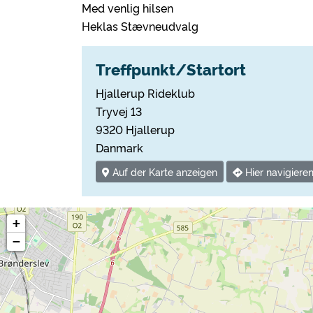
Med venlig hilsen
Heklas Stævneudvalg
Treffpunkt/Startort
Hjallerup Rideklub
Tryvej 13
9320 Hjallerup
Danmark
Auf der Karte anzeigen
Hier navigiere
+
−