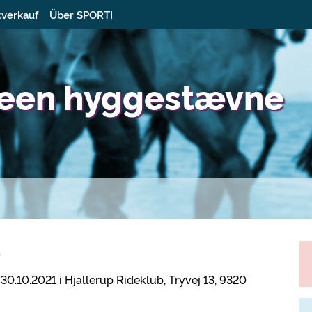
tverkauf
Über SPORTI
ween hyggestævne
.
0.10.2021 i Hjallerup Rideklub, Tryvej 13, 9320