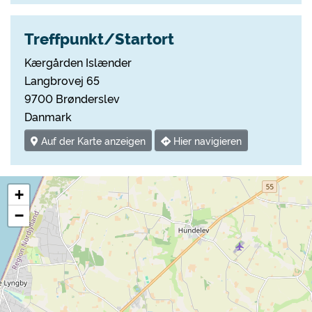
Treffpunkt/Startort
Kærgården Islænder
Langbrovej 65
9700 Brønderslev
Danmark
Auf der Karte anzeigen
Hier navigieren
+
−