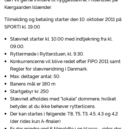
Kærgaarden Islænder.
Tilmelding og betaling starter den 10. oktober 2011 på
SPORTI kl. 19.00
Stævnet starter kl. 10.00 med indtjekning fra kl.
09.00.
Ryttermøde i Rytterstuen, kl. 9.30.
Konkurrencerne vil blive redet efter FIPO 2011 samt
Regler for stævneridning i Danmark.
Max. deltager antal: 50.
Banens mål er 180 m
Startgebyr kr. 250
Stævnet afholdes med ”lokale” dommere, hvilket
betyder, at du ikke behøver rytterlicens.
Der kan startes i følgende: T8, T5, T3, 4.5, 4.3 og 4.2
(der rides kun A-finaler)
Er der mindre end 6 tilmeldte i en klasse – rides der