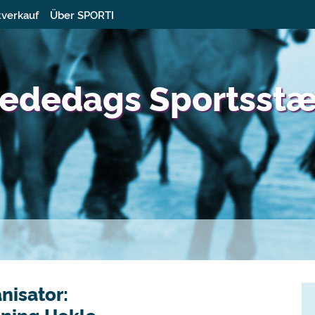
tverkauf
Über SPORTI
 Bededags Sportsst
nisator: