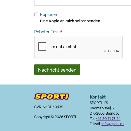
Kopieren
Eine Kopie an mich selbst senden
Roboter-Test
Nachricht senden
Kontakt
SPORTI I/S
CVR-Nr. 31140439
Bygmarksvej 6
DK-2605 Brøndby
Copyright
© 2026 SPORTI
Tel:
+45 20 71 73 84
E-Mail:
info@sporti.dk