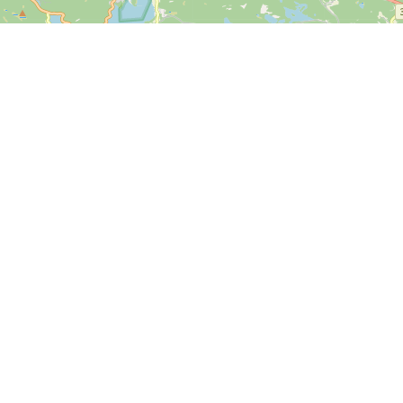
Leaflet
| ©
OpenStreetMap contributors
Kontakt
SPORTI I/S
CVR-Nr. 31140439
Bygmarksvej 6
DK-2605 Brøndby
© 2026 SPORTI
Tel:
+45 20 71 73 84
E-Mail:
info@sporti.dk
Mehr Infos
Rückmeldung