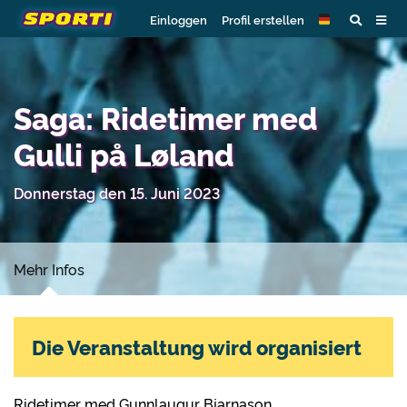
Einloggen
Profil erstellen
Saga: Ridetimer med
Gulli på Løland
Donnerstag den 15. Juni 2023
Mehr Infos
Die Veranstaltung wird organisiert
Ridetimer med Gunnlaugur Bjarnason