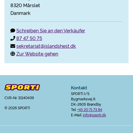
8320 Mårslet
Danmark
Schreiben Sie an den Verkäufer
87 47 50 75
sekretariat@islandshest.dk
Zur Website gehen
Kontakt
SPORTI I/S
CVR-Nr. 31140439
Bygmarksvej 6
DK-2605 Brøndby
© 2026 SPORTI
Tel:
+45 20 71 73 84
E-Mail:
info@sporti.dk