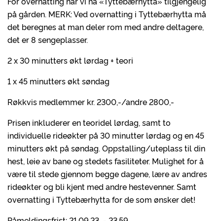
For overnatting har vi nå «Tyttebærhytta» tilgjengelig
på gården. MERK: Ved overnatting i Tyttebærhytta må
det beregnes at man deler rom med andre deltagere,
det er 8 sengeplasser.
2 x 30 minutters økt lørdag + teori
1 x 45 minutters økt søndag
Røkkvis medlemmer kr. 2300,-/andre 2800,-
Prisen inkluderer en teoridel lørdag, samt to
individuelle rideøkter på 30 minutter lørdag og en 45
minutters økt på søndag. Oppstalling/uteplass til din
hest, leie av bane og stedets fasiliteter. Mulighet for å
være til stede gjennom begge dagene, lære av andres
rideøkter og bli kjent med andre hestevenner. Samt
overnatting i Tyttebærhytta for de som ønsker det!
Påmeldingsfrist: 21.09.23 - 23.59