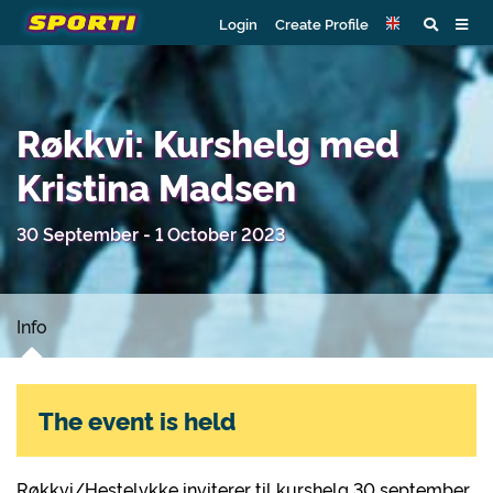
Login
Create Profile
Røkkvi: Kurshelg med
Kristina Madsen
30 September - 1 October 2023
Info
The event is held
Røkkvi/Hestelykke inviterer til kurshelg 30 september