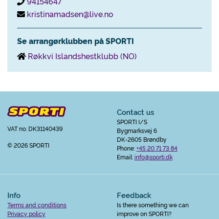
94154647
kristinamadsen@live.no
Se arrangørklubben på SPORTI
Røkkvi Islandshestklubb (NO)
Contact us
SPORTI I/S
VAT no. DK31140439
Bygmarksvej 6
DK-2605 Brøndby
© 2026 SPORTI
Phone:
+45 20 71 73 84
Email:
info@sporti.dk
Info
Feedback
Terms and conditions
Is there something we can
Privacy policy
improve on SPORTI?