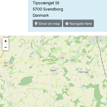
Tipsvænget 19
5700 Svendborg
Danmark
Show on map
Navigate here
+
−