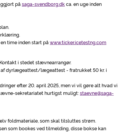
iggjort på
saga-svendborg.dk
ca. en uge inden
lan.
rklæring.
 en time inden start på
www.ticker.icetestng.com
 Kontakt i stedet stævnearrangør.
f dyrlægeattest/lægeattest - fratrukket 50 kr. i
inger efter 20. april 2025, men vi vil gøre alt hvad vi
stævne-sekretariatet hurtigst muligt:
staevne@saga-
lv foldmateriale, som skal tilsluttes strøm.
sen som bookes ved tilmelding, disse bokse kan