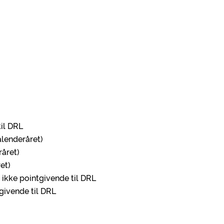
til DRL
alenderåret)
råret)
et)
, ikke pointgivende til DRL
givende til DRL