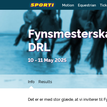
Motion
Equestrian
Tick
Fynsmestersk
DRL
10 - 11 May 2025
Info
Results
Det er er med stor glæde, at vi inviterer t