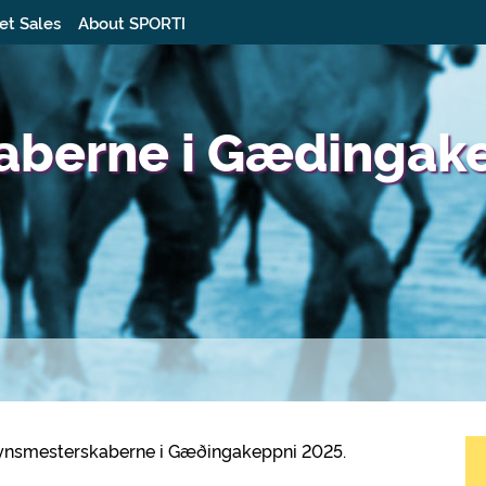
et Sales
About SPORTI
aberne i Gædingak
il Fynsmesterskaberne i Gæðingakeppni 2025.