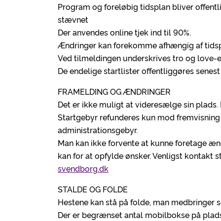
Program og foreløbig tidsplan bliver offentl
stævnet
Der anvendes online tjek ind til 90%.
Ændringer kan forekomme afhængig af tidsp
Ved tilmeldingen underskrives tro og love-e
De endelige startlister offentliggøres senest
FRAMELDING OG ÆNDRINGER
Det er ikke muligt at videresælge sin plads.
Startgebyr refunderes kun mod fremvisning a
administrationsgebyr.
Man kan ikke forvente at kunne foretage ændr
kan for at opfylde ønsker. Venligst kontakt 
svendborg.dk
STALDE OG FOLDE
Hestene kan stå på folde, man medbringer se
Der er begrænset antal mobilbokse på plad