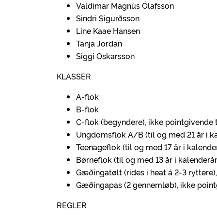
Valdimar Magnús Ólafsson
Sindri Sigurðsson
Line Kaae Hansen
Tanja Jordan
Siggi Oskarsson
KLASSER
A-flok
B-flok
C-flok (begyndere), ikke pointgivende 
Ungdomsflok A/B (til og med 21 år i k
Teenageflok (til og med 17 år i kalende
Børneflok (til og med 13 år i kalenderår
Gæðingatølt (rides i heat á 2-3 ryttere)
Gæðingapas (2 gennemløb), ikke point
REGLER