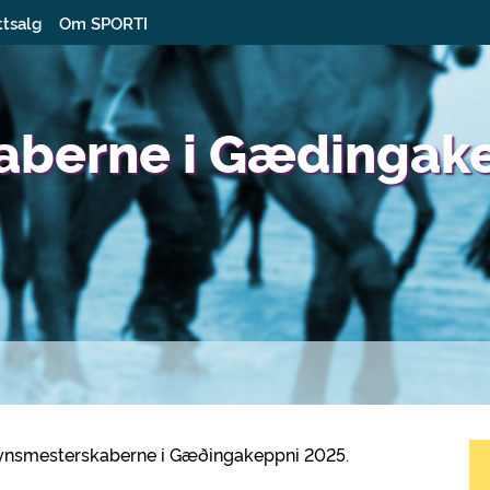
ttsalg
Om SPORTI
aberne i Gædingak
il Fynsmesterskaberne i Gæðingakeppni 2025.