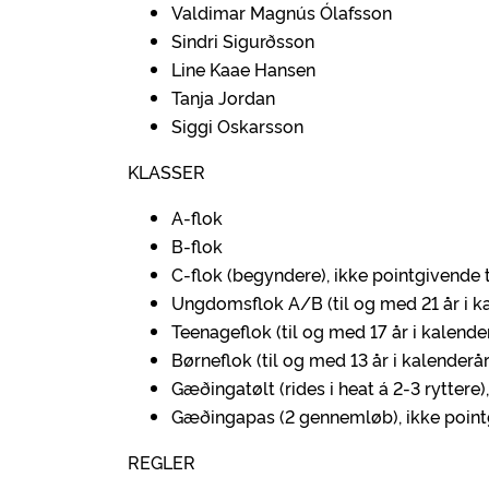
Valdimar Magnús Ólafsson
Sindri Sigurðsson
Line Kaae Hansen
Tanja Jordan
Siggi Oskarsson
KLASSER
A-flok
B-flok
C-flok (begyndere), ikke pointgivende 
Ungdomsflok A/B (til og med 21 år i k
Teenageflok (til og med 17 år i kalende
Børneflok (til og med 13 år i kalenderår
Gæðingatølt (rides i heat á 2-3 ryttere)
Gæðingapas (2 gennemløb), ikke point
REGLER