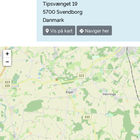
Tipsvænget 19
5700 Svendborg
Danmark
Vis på kart
Naviger her
+
−