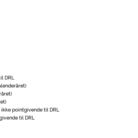
til DRL
alenderåret)
råret)
et)
, ikke pointgivende til DRL
givende til DRL