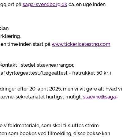
iggjort på
saga-svendborg.dk
ca. en uge inden
lan.
rklæring.
 en time inden start på
www.ticker.icetestng.com
 Kontakt i stedet stævnearrangør.
f dyrlægeattest/lægeattest - fratrukket 50 kr. i
inger efter 20. april 2025, men vi vil gøre alt hvad vi
stævne-sekretariatet hurtigst muligt:
staevne@saga-
lv foldmateriale, som skal tilsluttes strøm.
sen som bookes ved tilmelding, disse bokse kan