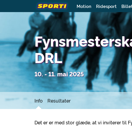
Motion
Ridesport
Bille
Fynsmestersk
DRL
10. - 11. mai 2025
Info
Resultater
Det er er med stor glæde, at vi inviterer t