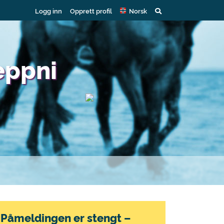
Logg inn
Opprett profil
Norsk
eppni
Påmeldingen er stengt –