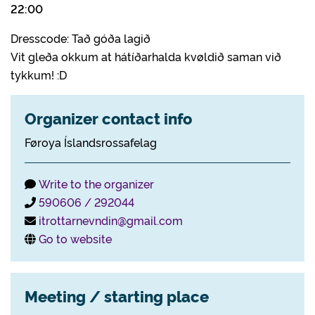
22:00
Dresscode: Tað góða lagið
Vit gleða okkum at hátíðarhalda kvøldið saman við
tykkum! :D
Organizer contact info
Føroya Íslandsrossafelag
Write to the organizer
590606 / 292044
itrottarnevndin@gmail.com
Go to website
Meeting / starting place