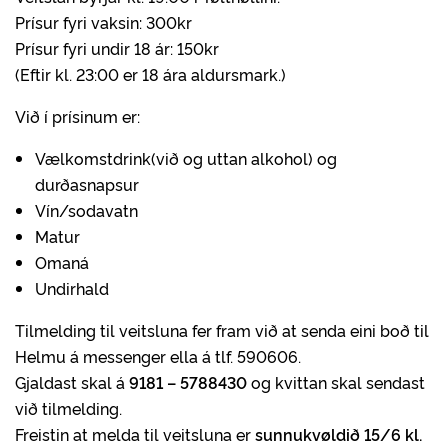
Prísur fyri vaksin: 300kr
Prísur fyri undir 18 ár: 150kr
(Eftir kl. 23:00 er 18 ára aldursmark.)
Við í prísinum er:
Vælkomstdrink(við og uttan alkohol) og
durðasnapsur
Vín/sodavatn
Matur
Omaná
Undirhald
Tilmelding til veitsluna fer fram við at senda eini boð til
Helmu á messenger ella á tlf. 590606.
Gjaldast skal á
9181 – 5788430
og kvittan skal sendast
við tilmelding.
Freistin at melda til veitsluna er
sunnukvøldið 15/6 kl.