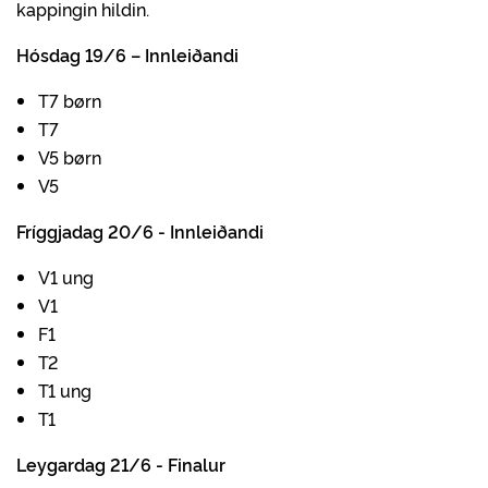
kappingin hildin.
Hósdag 19/6 – Innleiðandi
T7 børn
T7
V5 børn
V5
Fríggjadag 20/6 - Innleiðandi
V1 ung
V1
F1
T2
T1 ung
T1
Leygardag 21/6 - Finalur