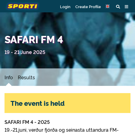
Login
Create Profile
SAFARI FM 4
19 - 21 June 2025
Info
Results
The event is held
SAFARI FM 4 - 2025
19.-21.juni, verður fjórða og seinasta uttandura FM-