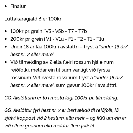
Finalur
Luttakaragjaldið er 100kr
100kr pr. grein í V5 - V5b - T7 - T7b
200kr pr. grein í V1 - V1u - F1 - T2 - T1 - T1u
Undir 18 ár fáa 100kr í avsláttri – tr‎‎‎‎‎‎‎‎‎y‎st á ”
under 18 år/
hest nr. 2 eller mere
”
Við tilmelding av 2 ella fleiri rossum hjá einum
reiðfólki, meldar ein til sum vanligt við fyrsta
rossinum. Við næsta rossinum tryst á ”
under 18 år/
hest nr. 2 eller mere
”, sum gevur 100kr í avsláttri.
GG. Avslátturin er tó í mesta lagi 100kr pr. tilmelding.
GG. Avsláttur fyri hest nr. 2 er bert ætlað til reiðfólk, ið
sjálvi kappast við 2 hestum, ella meir – og IKKI um ein er
við í fleiri greinum ella meldar fleiri fólk til.