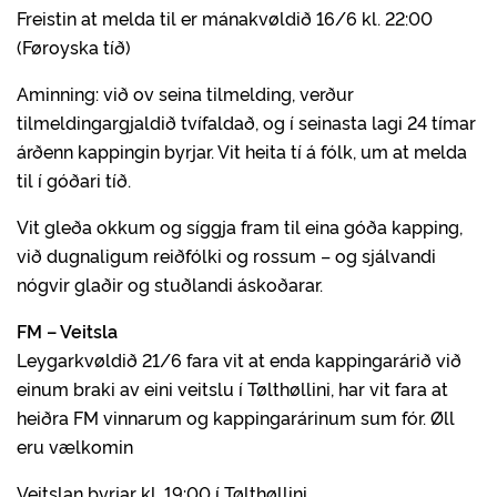
Freistin at melda til er mánakvøldið 16/6 kl. 22:00
(Føroyska tíð)
Aminning: við ov seina tilmelding, verður
tilmeldingargjaldið tvífaldað, og í seinasta lagi 24 tímar
árðenn kappingin byrjar. Vit heita tí á fólk, um at melda
til í góðari tíð.
Vit gleða okkum og síggja fram til eina góða kapping,
við dugnaligum reiðfólki og rossum – og sjálvandi
nógvir glaðir og stuðlandi áskoðarar.
FM – Veitsla
Leygarkvøldið 21/6 fara vit at enda kappingarárið við
einum braki av eini veitslu í Tølthøllini, har vit fara at
heiðra FM vinnarum og kappingarárinum sum fór. Øll
eru vælkomin
Veitslan byrjar kl. 19:00 í Tølthøllini.