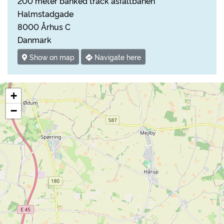
200 meter banked track asfaltbanen
Halmstadgade
8000 Århus C
Danmark
Show on map
Navigate here
+
−