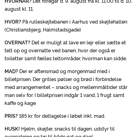
HVORNÅR?
Det foregår d. 9. august fra kl. 11.00 til d. 10.
august kl. 11.
HVOR?
På rulleskøjtebanen i Aarhus ved skøjtehallen
(Christiansbjerg, Halmstadsgade)
OVERNAT?
Det er muligt at lave en lejr eller sætte et
telt op og overnatte ved banen, hvor der også er
toiletter samt fælles teltområder, hvorman kan sidde.
MAD?
Der er aftensmad og morgenmad med i
billetprisen. Der grilles pølser og brød i forbindelse
med arrangementet – snacks og mellemmåltider står
man selv for. I billetprisen indgår 1 vand, 1 frugt samt
kaffe og kage.
PRIS?
185 kr. for deltagelse i løbet inkl. mad.
HUSK!
Hjelm, skøjter, snacks til dagen, udstyr til
overnatning og tøj til både nat og dag!