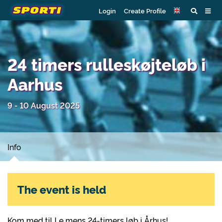
Login
Create Profile
24 timers rulleskøjteløb i
Aarhus
9 - 10 August 2025
Info
The event is held
Kom med til Le mens 24-timers løb i Århus!