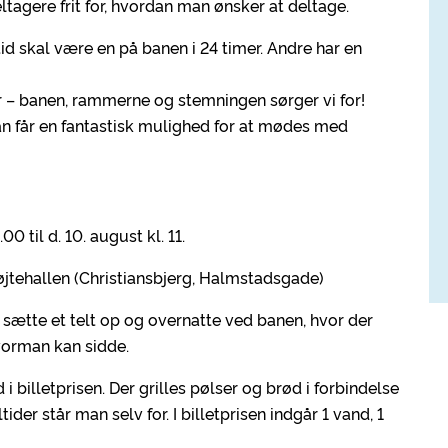
eltagere frit for, hvordan man ønsker at deltage.
id skal være en på banen i 24 timer. Andre har en
 jer – banen, rammerne og stemningen sørger vi for!
man får en fantastisk mulighed for at mødes med
00 til d. 10. august kl. 11.
øjtehallen (Christiansbjerg, Halmstadsgade)
er sætte et telt op og overnatte ved banen, hvor der
hvorman kan sidde.
illetprisen. Der grilles pølser og brød i forbindelse
r står man selv for. I billetprisen indgår 1 vand, 1