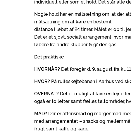
individuelt eller som et hold. Det står alle d
Nogle hold har en målsætning om, at der alt
målsætning om at køre en bestemt
distance i løbet af 24 timer. Målet er op til
Det er et sjovt, socialt arrangement, hvor 
løbere fra andre klubber & gi’ den gas.
Det praktiske
HVORNÅR?
Det foregår d. 9. august fra kl. 11.
HVOR?
På rulleskøjtebanen i Aarhus ved sk
OVERNAT?
Det er muligt at lave en lejr ell
også er toiletter samt fælles teltområder, 
MAD?
Der er aftensmad og morgenmad med i b
med arrangementet – snacks og mellemmåltide
frugt samt kaffe og kage.