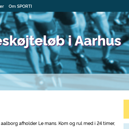
ter
Om SPORTI
eskøjteløb i Aarhus
!
IC aalborg afholder Le mans. Kom og rul med i 24 timer,