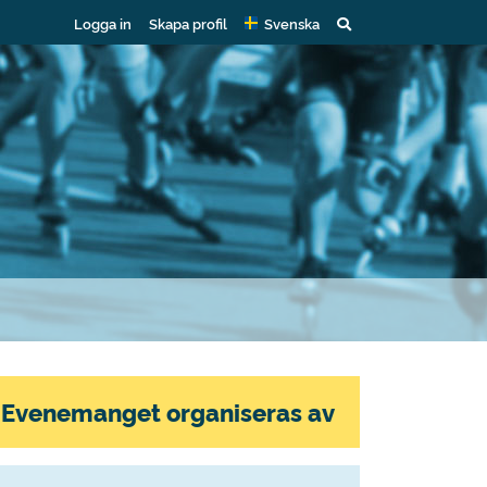
Logga in
Skapa profil
Svenska
Evenemanget organiseras av