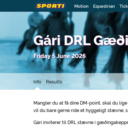
Motion
Equestrian
Tick
Gári DRL Gæð
Friday 5 June 2026
Info
Results
Mangler du at få dine DM-point, skal du lige 
vil du bare gerne ride et hyggeligt stævne,
Gári inviterer til DRL stævne i gæðingakeppni