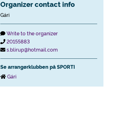
Organizer contact info
Gári
Write to the organizer
20155883
s.blirup@hotmail.com
Se arrangørklubben på SPORTI
Gári