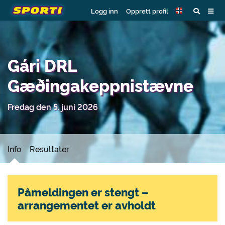
Logg inn
Opprett profil
Gári DRL
Gæðingakeppnistævne
Fredag den 5. juni 2026
Info
Resultater
Påmeldingen er stengt –
arrangementet er avholdt