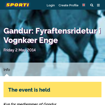
Login
Create Profile
Gandur: Fyraftensridetur i
Vognkær Enge
Friday 2 May 2014
Info
The event is held
Kun for medlemmer af Gandur