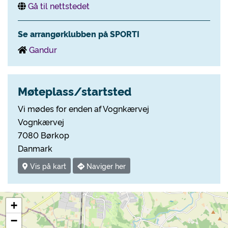
Gå til nettstedet
Se arrangørklubben på SPORTI
Gandur
Møteplass/startsted
Vi mødes for enden af Vognkærvej
Vognkærvej
7080 Børkop
Danmark
Vis på kart
Naviger her
+
−