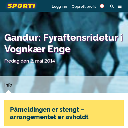
Logg inn
Opprett profil
Gandur: Fyraftensridetur i
Vognkær Enge
Fredag den 2. mai 2014
Info
Påmeldingen er stengt –
arrangementet er avholdt