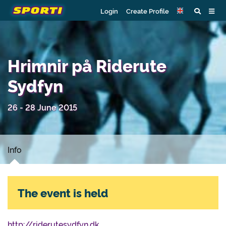
Login
Create Profile
Hrimnir på Riderute
Sydfyn
26 - 28 June 2015
Info
The event is held
http://riderutesydfyn.dk