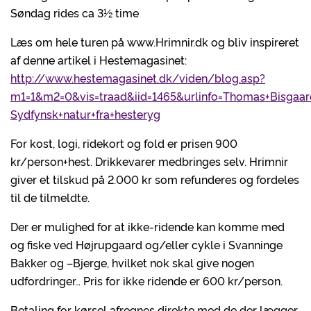
Søndag rides ca 3½ time
Læs om hele turen på www.Hrimnir.dk og bliv inspireret
af denne artikel i Hestemagasinet:
http://www.hestemagasinet.dk/viden/blog.asp?
m1=1&m2=0&vis=traad&iid=1465&urlinfo=Thomas+Bisgaar
Sydfynsk+natur+fra+hesteryg
For kost, logi, ridekort og fold er prisen 900
kr/person+hest. Drikkevarer medbringes selv. Hrimnir
giver et tilskud på 2.000 kr som refunderes og fordeles
til de tilmeldte.
Der er mulighed for at ikke-ridende kan komme med
og fiske ved Højrupgaard og/eller cykle i Svanninge
Bakker og –Bjerge, hvilket nok skal give nogen
udfordringer… Pris for ikke ridende er 600 kr/person.
Betaling for kørsel afregnes direkte med de der lægger