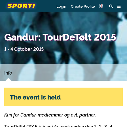
Login
Create Profile
Gandur: TourDeTølt 2015
1 - 4 October 2015
Info
The event is held
Kun for Gandur-medlemmer og evt. partner.
TourDeTølt2015 bliver i år weekenden den 1.-2.-3.-4.