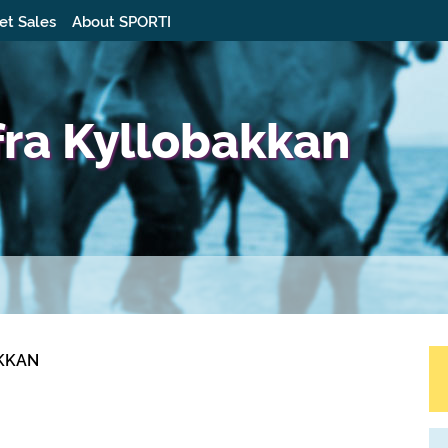
et Sales
About SPORTI
fra Kyllobakkan
AKKAN