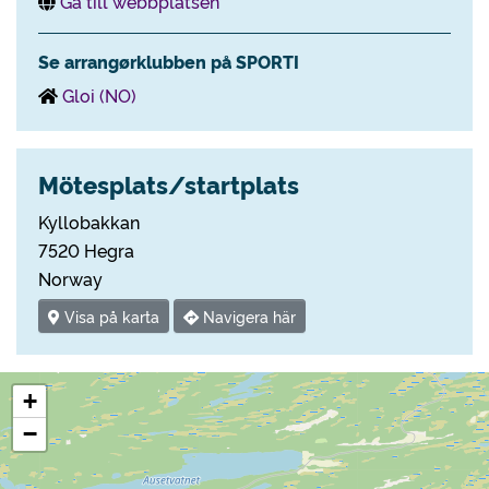
Gå till webbplatsen
Se arrangørklubben på SPORTI
Gloi (NO)
Mötesplats/startplats
Kyllobakkan
7520 Hegra
Norway
Visa på karta
Navigera här
+
−