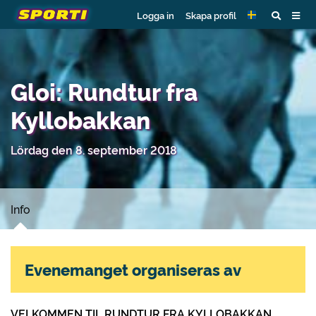
Logga in
Skapa profil
Gloi: Rundtur fra
Kyllobakkan
Lördag den 8. september 2018
Info
Evenemanget organiseras av
VELKOMMEN TIL RUNDTUR FRA KYLLOBAKKAN