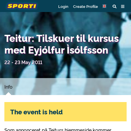
Login
Create Profile
Teitur: Tilskuer til kursus
med Eyjólfur Ìsólfsson
22 - 23 May 2011
Info
The event is held
Som annonceret på Teiturs hjemmeside kommer