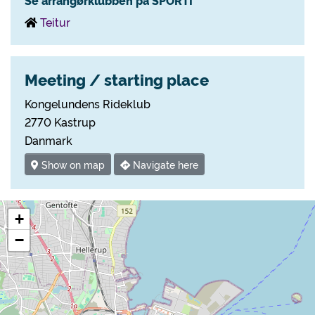
Se arrangørklubben på SPORTI
Teitur
Meeting / starting place
Kongelundens Rideklub
2770 Kastrup
Danmark
Show on map
Navigate here
+
−