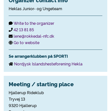
Heklas Junior- og Ungeteam
Write to the organizer
42 13 81 85
lene@rokkedal-nfc.dk
Go to website
Se arrangørklubben på SPORTI
Nordjysk Islandshesteforening Hekla
Meeting / starting place
Hjallerup Rideklub
Tryvej 13
9320 Hjallerup