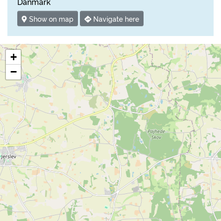
Danmark
Show on map
Navigate here
+
−