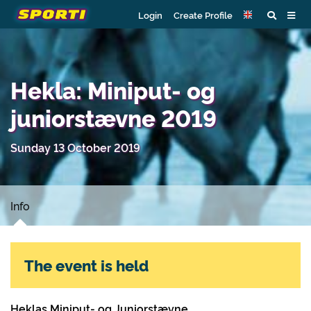
Login
Create Profile
Hekla: Miniput- og
juniorstævne 2019
Sunday 13 October 2019
Info
The event is held
Heklas Miniput- og Juniorstævne