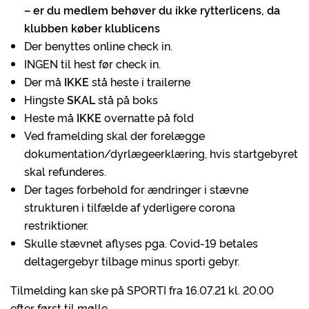
– er du medlem behøver du ikke rytterlicens, da
klubben køber klublicens
Der benyttes online check in.
INGEN til hest før check in.
Der må
IKKE
stå heste i trailerne
Hingste
SKAL
stå på boks
Heste må
IKKE
overnatte på fold
Ved framelding skal der forelægge
dokumentation/dyrlægeerklæring, hvis startgebyret
skal refunderes.
Der tages forbehold for ændringer i stævne
strukturen i tilfælde af yderligere corona
restriktioner.
Skulle stævnet aflyses pga. Covid-19 betales
deltagergebyr tilbage minus sporti gebyr.
Tilmelding kan ske på SPORTI fra 16.07.21 kl. 20.00
efter først til mølle.