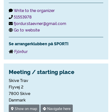
Write to the organizer
51553978
fjordur.staevner@gmail.com
Go to website
Se arrangørklubben på SPORTI
Fjörður
Meeting / starting place
Skive Trav
Flyvej 2
7800 Skive
Danmark
Show on map
Navigate here