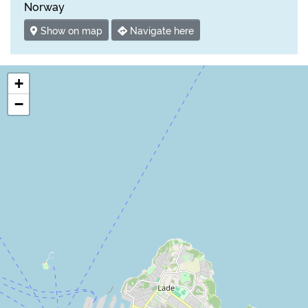
Norway
Show on map
Navigate here
+
−