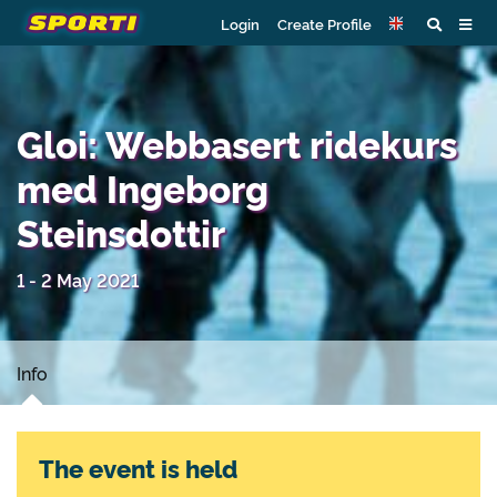
Login
Create Profile
Gloi: Webbasert ridekurs
med Ingeborg
Steinsdottir
1 - 2 May 2021
Info
The event is held