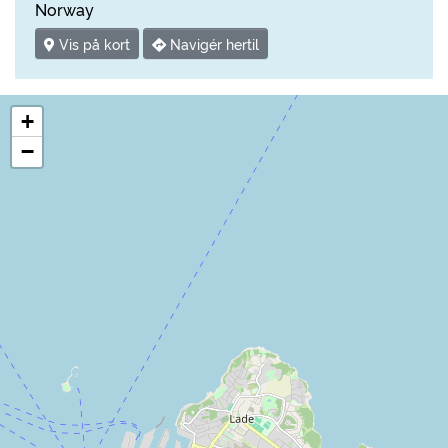
Norway
Vis på kort
Navigér hertil
+
−