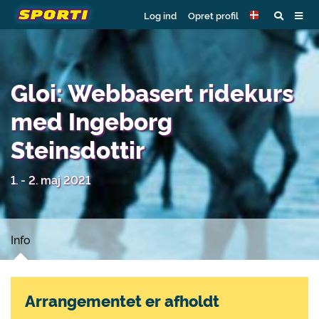
Log ind
Opret profil
Gloi: Webbasert ridekurs
med Ingeborg
Steinsdottir
1. - 2. maj 2021
Info
Arrangementet er afholdt