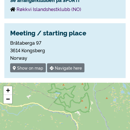
Se arrangørklubben på SPORTI
Røkkvi Islandshestklubb (NO)
Meeting / starting place
Bråtaberga 97
3614 Kongsberg
Norway
Show on map
Navigate here
+
−