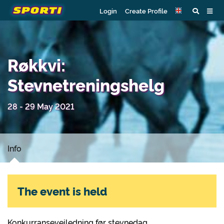
Login
Create Profile
Røkkvi:
Stevnetreningshelg
28 - 29 May 2021
Info
The event is held
Konkurranseveiledning før stevnedag.