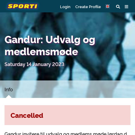
Login
Create Profile
Gandur: Udvalg og
medlemsmøde
Saturday 14 January 2023
Info
Cancelled
Gandur invitere til udvalg og medlems møde lørdag d.