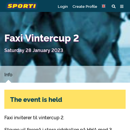
Login
Create Profile
Faxi Vintercup 2
Saturday 28 January 2023
Info
The event is held
Faxi inviterer til vintercup 2.
Stevne vil foregå i store ridehallen på HHA med 3