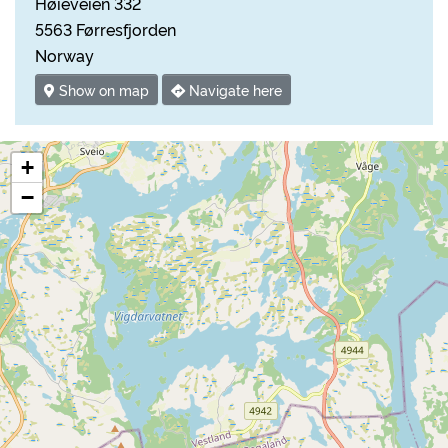
Høieveien 332
5563 Førresfjorden
Norway
Show on map
Navigate here
+
−