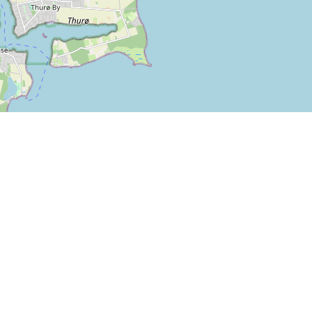
Leaflet
| ©
OpenStreetMap contributors