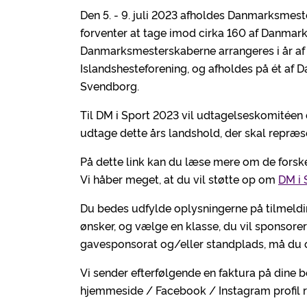
Den 5. - 9. juli 2023 afholdes Danmarksmeste
forventer at tage imod cirka 160 af Danmarks
Danmarksmesterskaberne arrangeres i år a
Islandshesteforening, og afholdes på ét af
Svendborg.
Til DM i Sport 2023 vil udtagelseskomitéen 
udtage dette års landshold, der skal repræ
På dette link kan du læse mere om de forskel
Vi håber meget, at du vil støtte op om
DM i 
Du bedes udfylde oplysningerne på tilmeldin
ønsker, og vælge en klasse, du vil sponsorere.
gavesponsorat og/eller standplads, må du op
Vi sender efterfølgende en faktura på dine bes
hjemmeside / Facebook / Instagram profil r