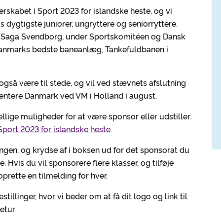
rskabet i Sport 2023 for islandske heste, og vi
 dygtigste juniorer, ungryttere og seniorryttere.
f Saga Svendborg, under Sportskomitéen og Dansk
 Danmarks bedste baneanlæg, Tankefuldbanen i
også være til stede, og vil ved stævnets afslutning
sentere Danmark ved VM i Holland i august.
lige muligheder for at være sponsor eller udstiller.
Sport 2023 for islandske heste
.
gen, og krydse af i boksen ud for det sponsorat du
 Hvis du vil sponsorere flere klasser, og tilføje
rette en tilmelding for hver.
tillinger, hvor vi beder om at få dit logo og link til
etur.