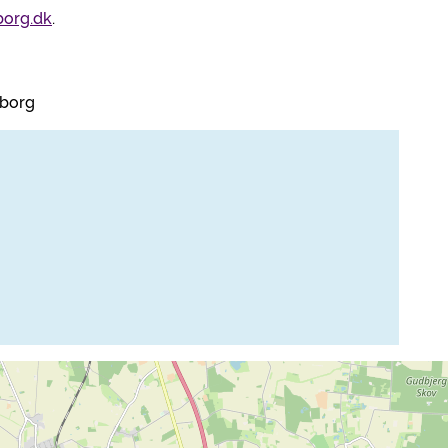
org.dk
.
dborg