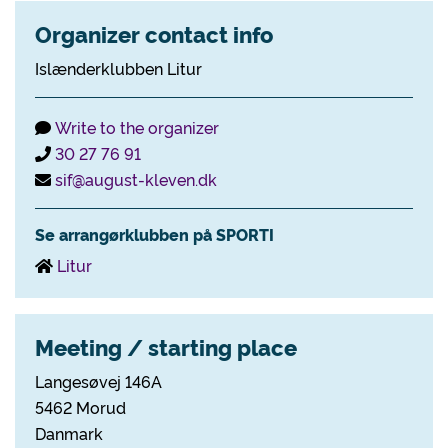
Organizer contact info
Islænderklubben Litur
Write to the organizer
30 27 76 91
sif@august-kleven.dk
Se arrangørklubben på SPORTI
Litur
Meeting / starting place
Langesøvej 146A
5462 Morud
Danmark