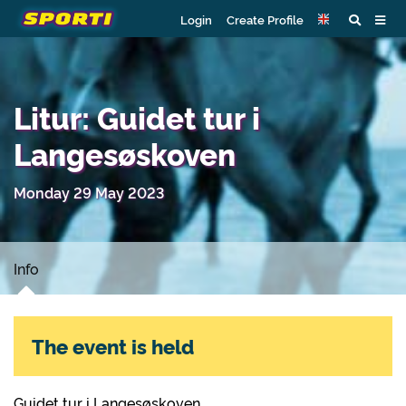
Login
Create Profile
Litur: Guidet tur i
Langesøskoven
Monday 29 May 2023
Info
The event is held
Guidet tur i Langesøskoven.