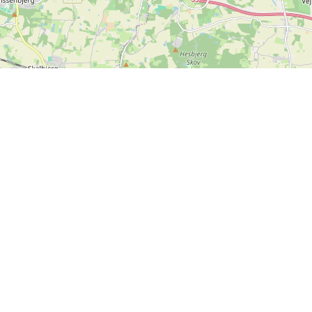
Leaflet
| ©
OpenStreetMap contributors
Contact us
SPORTI I/S
VAT no. DK31140439
Bygmarksvej 6
DK-2605 Brøndby